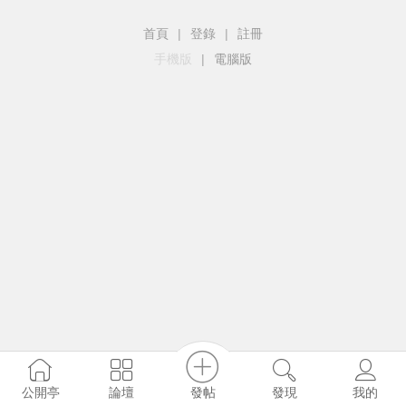
首頁
|
登錄
|
註冊
手機版
|
電腦版
發帖
公開亭
論壇
發現
我的