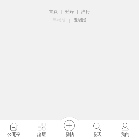
首頁
|
登錄
|
註冊
手機版
|
電腦版
發帖
公開亭
論壇
發現
我的