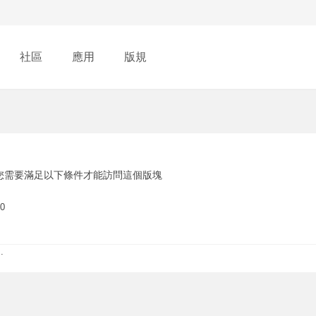
社區
應用
版規
您需要滿足以下條件才能訪問這個版塊
0
.