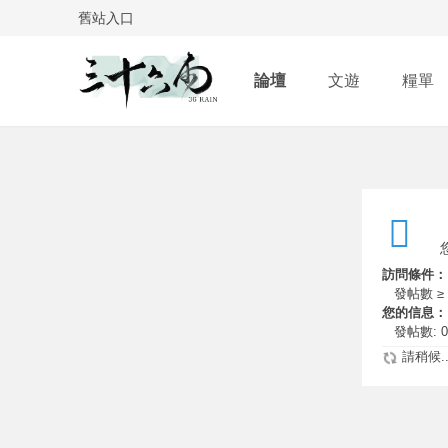
舊站入口
論壇
文遊
糧單
訪問條件：
發帖數 ≥ 
您的信息：
發帖數: 0
請稍候..