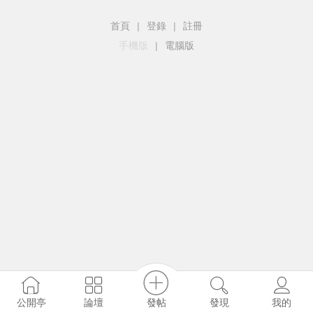
首頁
|
登錄
|
註冊
手機版
|
電腦版
發帖
公開亭
論壇
發現
我的