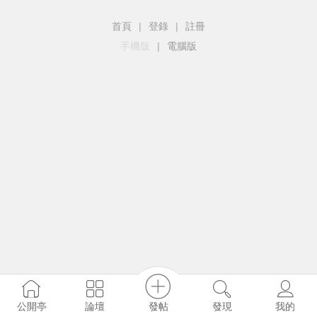
首頁
|
登錄
|
註冊
手機版
|
電腦版
發帖
公開亭
論壇
發現
我的