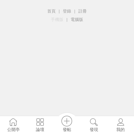
首頁
|
登錄
|
註冊
手機版
|
電腦版
發帖
公開亭
論壇
發現
我的