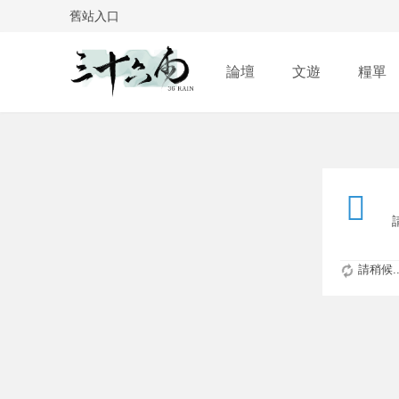
舊站入口
論壇
文遊
糧單
請稍候..