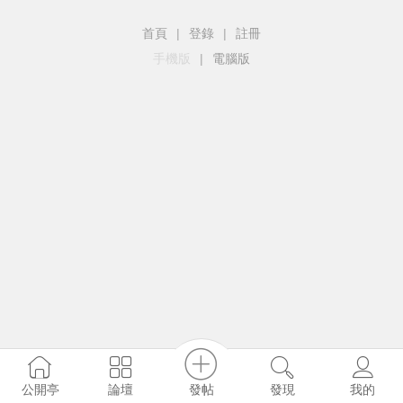
首頁
|
登錄
|
註冊
手機版
|
電腦版
發帖
公開亭
論壇
發現
我的