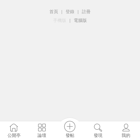
首頁
|
登錄
|
註冊
手機版
|
電腦版
發帖
公開亭
論壇
發現
我的