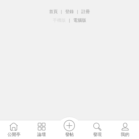
首頁
|
登錄
|
註冊
手機版
|
電腦版
發帖
公開亭
論壇
發現
我的