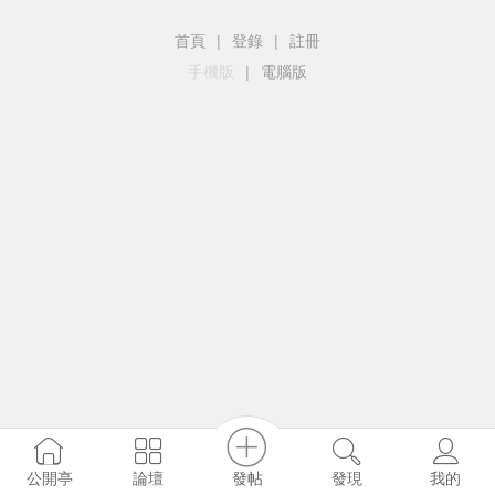
首頁
|
登錄
|
註冊
手機版
|
電腦版
發帖
公開亭
論壇
發現
我的