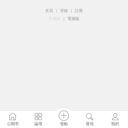
首頁
|
登錄
|
註冊
手機版
|
電腦版
發帖
公開亭
論壇
發現
我的