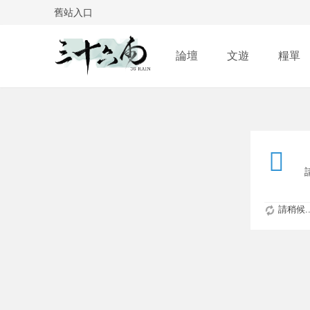
舊站入口
論壇
文遊
糧單
請稍候..